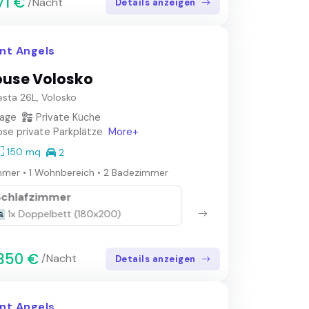
71 €
/Nacht
Details anzeigen
nt Angels
use Volosko
sta 26L, Volosko
lage
Private Küche
se private Parkplätze
More+
150 mq
2
mmer
•
1 Wohnbereich
•
2 Badezimmer
Schlafzimmer
Sch
1x Doppelbett (180x200)
1x
350 €
/Nacht
Details anzeigen
nt Angels