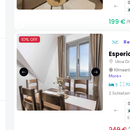
Badezimmer
Dusche
199 €
/
10% OFF
Re
Esperi
Ulica D
Klimaan
More+
70
5
2 Schlafzi
Badezimmer
Dusche
E
249 €