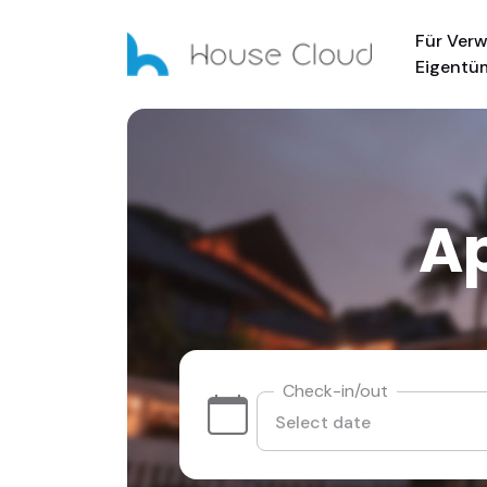
Für Verw
Eigentü
Ap
Check-in/out