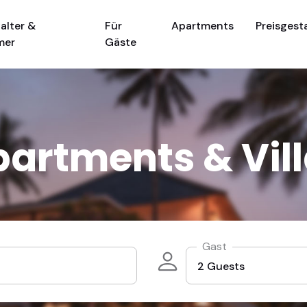
alter &
Für
Apartments
Preisgest
mer
Gäste
artments & Vil
Gast