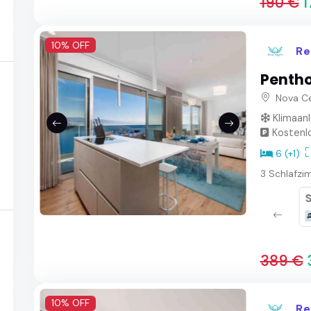
190 €
1
10% OFF
Re
Pentho
Nova Ce
Klimaan
Kostenlo
6 (+1)
3 Schlafzi
Badezimmer
Dusche
389 €
10% OFF
Re