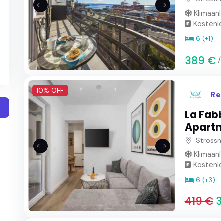
Klimaan
Kostenlo
6 (+1)
389 €
10% OFF
Re
n
La Fab
Apart
Strossm
Klimaan
Kostenlo
6 (+3)
419 €
3