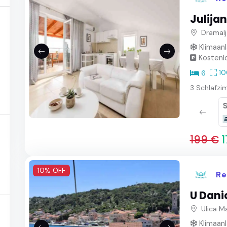
Julija
Dramalj
Klimaan
Kostenlo
10
6
3 Schlafzi
Badezimmer
Dusche
199 €
1
10% OFF
Re
U Dani
Ulica M
Klimaan