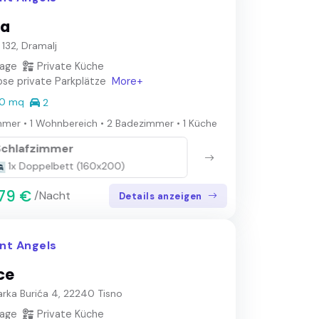
na
 132, Dramalj
lage
Private Küche
se private Parkplätze
More+
0 mq
2
mmer
•
1 Wohnbereich
•
2 Badezimmer
•
1 Küche
Schlafzimmer
Sch
1x Doppelbett (160x200)
1x
79 €
/Nacht
Details anzeigen
nt Angels
ce
arka Burića 4, 22240 Tisno
lage
Private Küche