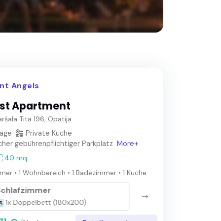
nt Angels
st Apartment
ršala Tita 196, Opatija
lage
Private Küche
cher gebührenpflichtiger Parkplatz
More+
40 mq
mmer
•
1 Wohnbereich
•
1 Badezimmer
•
1 Küche
Schlafzimmer
Woh
1x Doppelbett (180x200)
1x