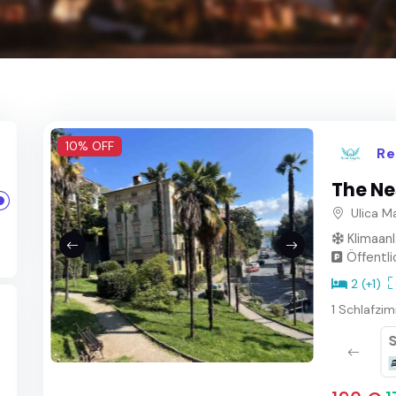
10% OFF
Re
The Ne
Ulica Ma
Klimaan
Öffentli
2 (+1)
1 Schlafzi
Badezimmer
Dusche