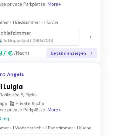
se private Parkplätze
More+
mmer
•
1 Badezimmer
•
1 Küche
Schlafzimmer
Sch
1x Doppelbett (160x200)
2x
97 €
/Nacht
Details anzeigen
nt Angels
i Luigia
Boškovića 8, Rijeka
lage
Private Küche
se private Parkplätze
More+
0 mq
mmer
•
1 Wohnbereich
•
1 Badezimmer
•
1 Küche