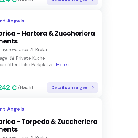
nt Angels
brica - Hartera & Zuccheriera
ments
ayerova Ulica 21, Rijeka
lage
Private Küche
se öffentliche Parkplätze
More+
242 €
/Nacht
Details anzeigen
nt Angels
brica - Torpedo & Zuccheriera
ments
ayerova Ulica 21, Rijeka