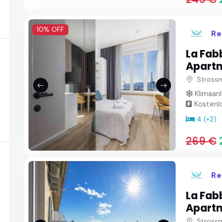
10% OFF
Re
La Fab
Apart
Strossm
Klimaan
Kostenlo
4 (+2)
269 €
Re
La Fab
Apart
Strossm