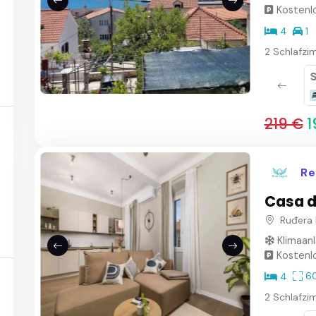
Kostenlo
4
1
2 Schlafzi
Badezimmer
Dusche
219 €
1
Re
Casa d
Ruđera 
Klimaan
Kostenlo
6
4
2 Schlafzi