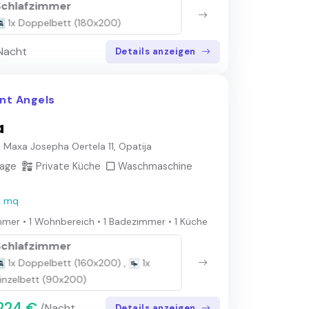
Schlafzimmer
Sch
1x Doppelbett (180x200)
2x
Nacht
Details anzeigen
nt Angels
a
r. Maxa Josepha Oertela 11, Opatija
lage
Private Küche
Waschmaschine
 mq
mmer
•
1 Wohnbereich
•
1 Badezimmer
•
1 Küche
Schlafzimmer
Sch
1x Doppelbett (160x200)
,
1x
1x
inzelbett (90x200)
224 €
/Nacht
Details anzeigen