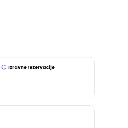
ve.
Izravne rezervacije
Ako želite da gosti rezerviraju na vašoj
stranici, uskladimo alate s vašom
strategijom.
vaju se onome što vam treba za početak i