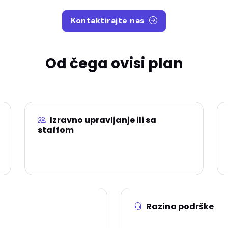
Kontaktirajte nas
Od čega ovisi plan
ava postava ovisi o načinu rada, ne o jedinstvenoj tablici za s
Izravno upravljanje ili sa
staffom
Čišćenje, turnover, opskrba i checkliste važne
su kad radite s timom ili suradnicima.
Razina podrške
d imaju smisla za vaše
Uvođenje i pomoć prilagođa