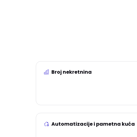
Pr
Broj nekretnina
Jedan apartman nije isto što i koordinacija
više smještaja na različitim lokacijama.
Automatizacije i pametna kuća
Samoprijava i integracije uključuju se samo ka