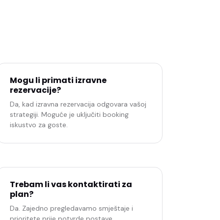
Mogu li primati izravne
rezervacije?
Da, kad izravna rezervacija odgovara vašoj
strategiji. Moguće je uključiti booking
iskustvo za goste.
Trebam li vas kontaktirati za
plan?
Da. Zajedno pregledavamo smještaje i
prioritete prije potvrde postave.