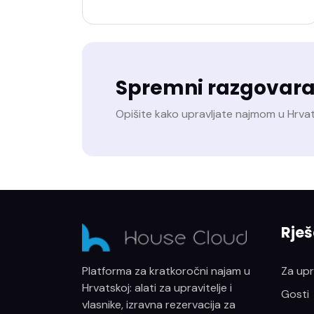
Spremni razgovara
Opišite kako upravljate najmom u Hrva
Rješ
Za upra
Platforma za kratkoročni najam u
Hrvatskoj: alati za upravitelje i
Gosti
vlasnike, izravna rezervacija za