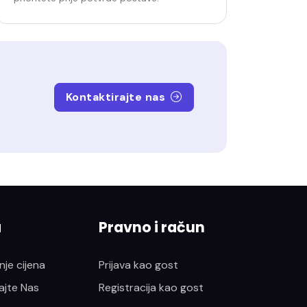
Kontaktirajte nas
a
Pravno i račun
je cijena
Prijava kao gost
ajte Nas
Registracija kao gost