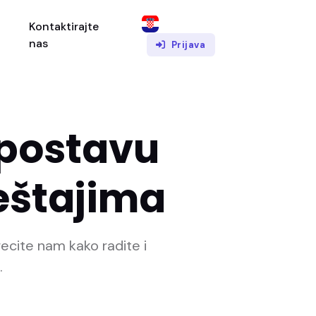
Kontaktirajte
nas
Prijava
 postavu
eštajima
recite nam kako radite i
.
 vaš slučaj.