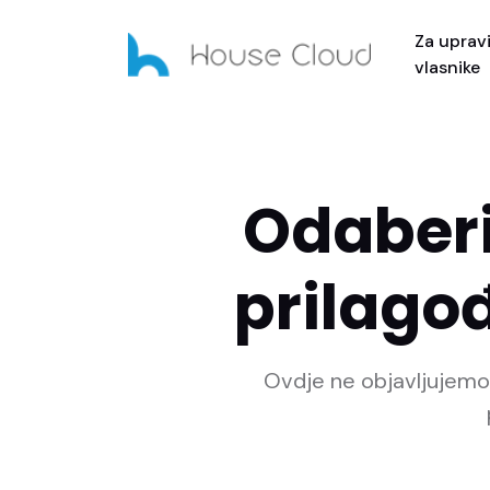
Za upravit
vlasnike
Odaberi
prilago
Ovdje ne objavljujemo f
Cijene i pl