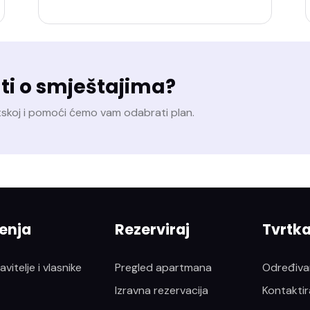
ti o smještajima?
tskoj i pomoći ćemo vam odabrati plan.
enja
Rezerviraj
Tvrtk
vitelje i vlasnike
Pregled apartmana
Određivan
Izravna rezervacija
Kontaktir