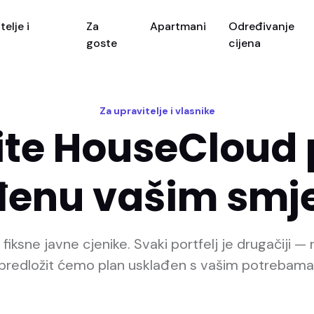
elje i
Za
Apartmani
Određivanje
goste
cijena
Za upravitelje i vlasnike
te HouseCloud
đenu vašim smj
iksne javne cjenike. Svaki portfelj je drugačiji — 
predložit ćemo plan usklađen s vašim potrebama
anovi mogu se mijenjati. Kontaktirajte nas za aktualnu ponudu za