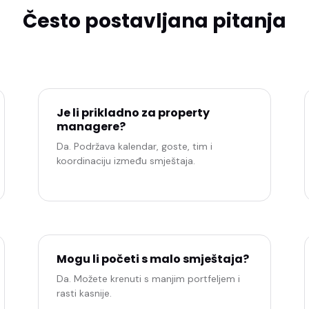
Često postavljana pitanja
Jasni odgovori prije zahtjeva za ponudu.
Je li prikladno za property
managere?
Da. Podržava kalendar, goste, tim i
koordinaciju između smještaja.
Mogu li početi s malo smještaja?
Da. Možete krenuti s manjim portfeljem i
rasti kasnije.