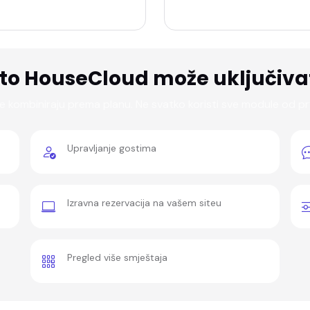
svakodnevni rad.
to HouseCloud može uključiva
se kombiniraju prema planu. Ne svatko koristi sve module od p
Upravljanje gostima
Izravna rezervacija na vašem siteu
Pregled više smještaja