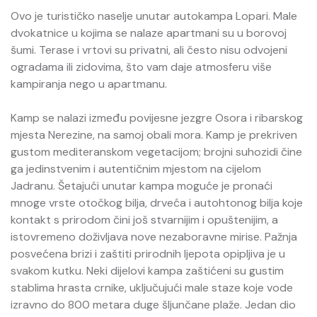
Ovo je turističko naselje unutar autokampa Lopari. Male
dvokatnice u kojima se nalaze apartmani su u borovoj
šumi. Terase i vrtovi su privatni, ali često nisu odvojeni
ogradama ili zidovima, što vam daje atmosferu više
kampiranja nego u apartmanu.
Kamp se nalazi između povijesne jezgre Osora i ribarskog
mjesta Nerezine, na samoj obali mora. Kamp je prekriven
gustom mediteranskom vegetacijom; brojni suhozidi čine
ga jedinstvenim i autentičnim mjestom na cijelom
Jadranu. Šetajući unutar kampa moguće je pronaći
mnoge vrste otočkog bilja, drveća i autohtonog bilja koje
kontakt s prirodom čini još stvarnijim i opuštenijim, a
istovremeno doživljava nove nezaboravne mirise. Pažnja
posvećena brizi i zaštiti prirodnih ljepota opipljiva je u
svakom kutku. Neki dijelovi kampa zaštićeni su gustim
stablima hrasta crnike, uključujući male staze koje vode
izravno do 800 metara duge šljunčane plaže. Jedan dio