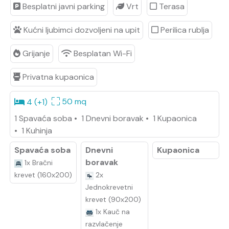
Besplatni javni parking
Vrt
Terasa
Kućni ljubimci dozvoljeni na upit
Perilica rublja
Grijanje
Besplatan Wi-Fi
Privatna kupaonica
50 mq
4 (+1)
1 Spavaća soba
•
1 Dnevni boravak
•
1 Kupaonica
•
1 Kuhinja
Spavaća soba
Dnevni
Kupaonica
boravak
1x Bračni
krevet (160x200)
2x
Jednokrevetni
krevet (90x200)
1x Kauč na
razvlačenje