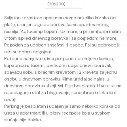
(90x200)
Svijetao i prostran apartman samo nekoliko koraka od
plaže, uronjen u gustu borovu šumu apartmanskog
naselja "Autocamp Lopari". Uz more, u prizemlju, sa malim
vrtom ispred dnevnog boravka i sa pogledom na more.
Pogodan za udoban smještaj 4 osobe. Psi su dobrodošli
ako su dobro odgojeni.
Potpuno namješten, ima potpuno opremljenu kuhinju,
kupaonicu s tušem i perilicom rublja, dnevni boravak,
spavaću sobu s bračnim krevetom i 2 kreveta za jednu
osobu u dnevnom boravku. Klima uređaj se nalazi u
dnevnom boravku/kuhinji. Wi-Fi je besplatan. U vrtu su na
raspolaganju stol za blagovanje, suncobran i električni
roštilj.
Parking je besplatan i udaljen je samo nekoliko koraka od
ulaza u apartman; ili u blizini recepcije koja u svakom
slučaju nije daleko.